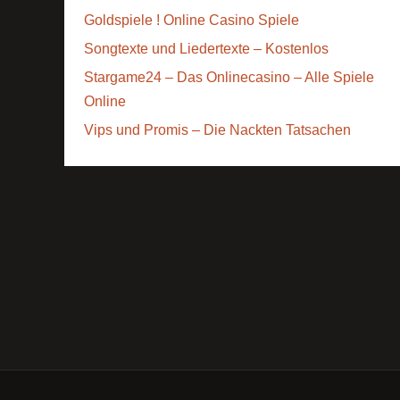
Goldspiele ! Online Casino Spiele
Songtexte und Liedertexte – Kostenlos
Stargame24 – Das Onlinecasino – Alle Spiele
Online
Vips und Promis – Die Nackten Tatsachen