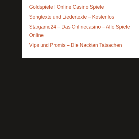
Goldspiele ! Online Casino Spiele
Songtexte und Liedertexte – Kostenlos
Stargame24 – Das Onlinecasino – Alle Spiele
Online
Vips und Promis – Die Nackten Tatsachen