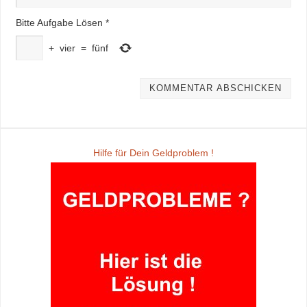
Bitte Aufgabe Lösen
*
+
vier
=
fünf
Hilfe für Dein Geldproblem !