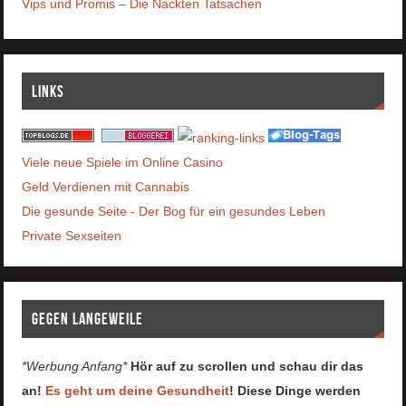
Vips und Promis – Die Nackten Tatsachen
Links
Viele neue Spiele im Online Casino
Geld Verdienen mit Cannabis
Die gesunde Seite - Der Bog für ein gesundes Leben
Private Sexseiten
Gegen Langeweile
*Werbung Anfang*
Hör auf zu scrollen und schau dir das
an!
Es geht um deine Gesundheit
! Diese Dinge werden