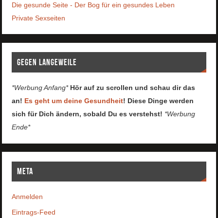
Die gesunde Seite - Der Bog für ein gesundes Leben
Private Sexseiten
Gegen Langeweile
*Werbung Anfang*
Hör auf zu scrollen und schau dir das
an!
Es geht um deine Gesundheit
! Diese Dinge werden
sich für Dich ändern, sobald Du es verstehst!
*Werbung
Ende*
Meta
Anmelden
Eintrags-Feed