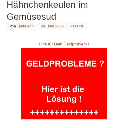
Hähnchenkeulen im
Gemüsesud
Von
Tante Anni
29. Juni 2009
Rezepte
Hilfe für Dein Geldproblem !