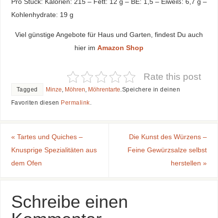
Pro Stück: Kalorien: 215 – Fett: 12 g – BE: 1,5 – Eiweiß: 6,7 g –
Kohlenhydrate: 19 g
Viel günstige Angebote für Haus und Garten, findest Du auch
hier im
Amazon Shop
Rate this post
Tagged
Minze
,
Möhren
,
Möhrentarte
.
Speichere in deinen
Favoriten diesen
Permalink
.
«
Tartes und Quiches –
Die Kunst des Würzens –
Knusprige Spezialitäten aus
Feine Gewürzsalze selbst
dem Ofen
herstellen
»
Schreibe einen