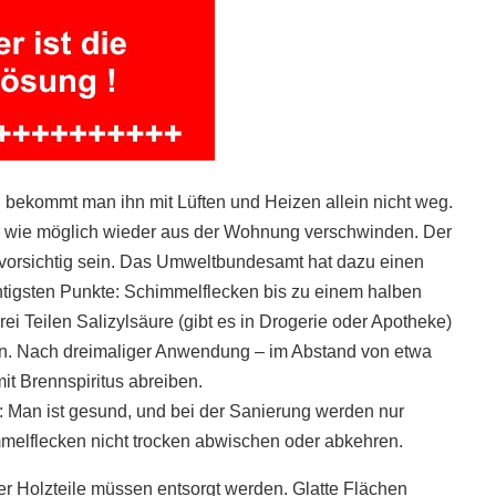
, bekommt man ihn mit Lüften und Heizen allein nicht weg.
l wie möglich wieder aus der Wohnung verschwinden. Der
 vorsichtig sein. Das Umweltbundesamt hat dazu einen
ichtigsten Punkte: Schimmelflecken bis zu einem halben
i Teilen Salizylsäure (gibt es in Drogerie oder Apotheke)
en. Nach dreimaliger Anwendung – im Abstand von etwa
it Brenn­spiritus abreiben.
g: Man ist gesund, und bei der Sanierung werden nur
melflecken nicht trocken abwischen oder abkehren.
er Holzteile müssen entsorgt werden. Glatte Flächen