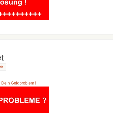
t
lt
ür Dein Geldproblem !