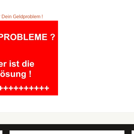
ür Dein Geldproblem !