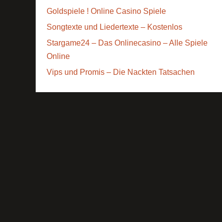
Goldspiele ! Online Casino Spiele
Songtexte und Liedertexte – Kostenlos
Stargame24 – Das Onlinecasino – Alle Spiele
Online
Vips und Promis – Die Nackten Tatsachen