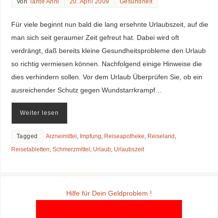
Von
Tante Anni
20. April 2009
Gesundheit
Für viele beginnt nun bald die lang ersehnte Urlaubszeit, auf die
man sich seit geraumer Zeit gefreut hat. Dabei wird oft
verdrängt, daß bereits kleine Gesundheitsprobleme den Urlaub
so richtig vermiesen können. Nachfolgend einige Hinweise die
dies verhindern sollen. Vor dem Urlaub Überprüfen Sie, ob ein
ausreichender Schutz gegen Wundstarrkrampf…
Weiter lesen
Tagged
Arzneimittel
,
Impfung
,
Reiseapotheke
,
Reiseland
,
Reisetabletten
,
Schmerzmittel
,
Urlaub
,
Urlaubszeit
Hilfe für Dein Geldproblem !