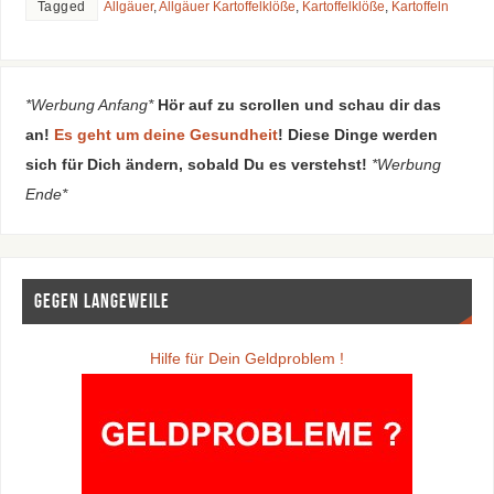
Tagged
Allgäuer
,
Allgäuer Kartoffelklöße
,
Kartoffelklöße
,
Kartoffeln
*Werbung Anfang*
Hör auf zu scrollen und schau dir das
an!
Es geht um deine Gesundheit
! Diese Dinge werden
sich für Dich ändern, sobald Du es verstehst!
*Werbung
Ende*
Gegen Langeweile
Hilfe für Dein Geldproblem !