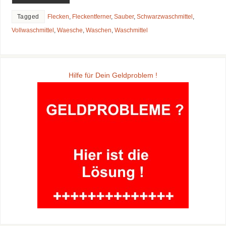
Tagged
Flecken
,
Fleckentferner
,
Sauber
,
Schwarzwaschmittel
,
Vollwaschmittel
,
Waesche
,
Waschen
,
Waschmittel
Hilfe für Dein Geldproblem !