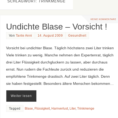
SCHLAGWORT:
TRINKMENGE
KEINE KOMMENTARE
Undichte Blase – Vorsicht !
Von
Tante Anni
14. August 2009
Gesundheit
Vorsicht bei undichter Blase. Täglich höchstens zwei Liter trinken
Viele trinken zu wenig. Manche nehmen den Expertenrat, täglich
drei Liter Flüssigkeit durchgluckern zu lassen, aber durchaus
ernst. Nun rudern die Fachleute zurück und reduzieren die
empfohlene Trinkmenge drastisch. Auf zwei Liter täglich. Denn
sie haben festgestellt: Besonders ältere Menschen bekommen…
Weiter lesen
Tagged
Blase
,
Flüssigkeit
,
Harnverlust
,
Liter
,
Trinkmenge