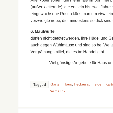
Alle Rosensorten, die mehrmals im Sommer bl
(außer kletternde), die erst ein bis zwei Jahr
eingewachsene Rosen kürzt man um etwa ein Dr
verzweigte riebe, die mindestens so dick sind wi
6. Maulwürfe
dürfen nicht getötet werden. Ihre Hügel und Gä
auch gegen Wühlmäuse und sind so bei Weitem 
Vergrämungsmittel, die es im Handel gibt.
Viel günstige Angebote für Haus un
Garten
,
Haus
,
Hecken schneiden
,
Kart
Tagged
Permalink
.