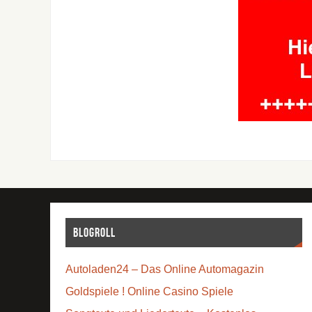
Blogroll
Autoladen24 – Das Online Automagazin
Goldspiele ! Online Casino Spiele