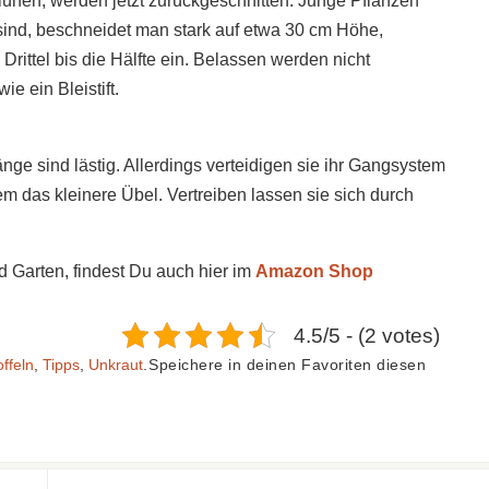
ühen, werden jetzt zurückgeschnitten. Junge Pflanzen
e sind, beschneidet man stark auf etwa 30 cm Höhe,
ittel bis die Hälfte ein. Belassen werden nicht
e ein Bleistift.
nge sind lästig. Allerdings verteidigen sie ihr Gangsystem
das kleinere Übel. Vertreiben lassen sie sich durch
d Garten, findest Du auch hier im
Amazon Shop
4.5/5 - (2 votes)
offeln
,
Tipps
,
Unkraut
.
Speichere in deinen Favoriten diesen