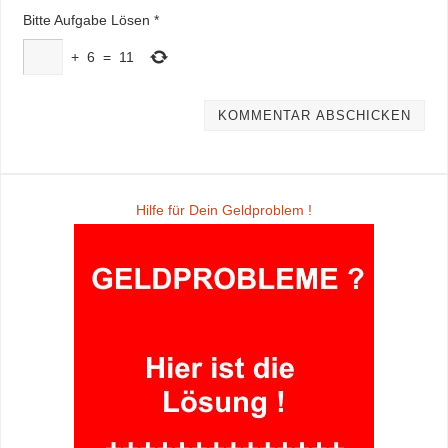
Bitte Aufgabe Lösen
*
+
6
=
11
Hilfe für Dein Geldproblem !