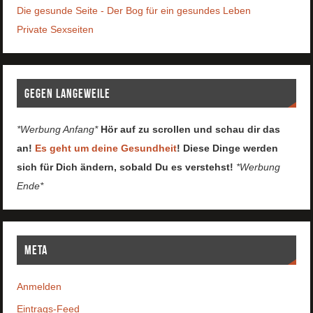
Die gesunde Seite - Der Bog für ein gesundes Leben
Private Sexseiten
Gegen Langeweile
*Werbung Anfang*
Hör auf zu scrollen und schau dir das
an!
Es geht um deine Gesundheit
! Diese Dinge werden
sich für Dich ändern, sobald Du es verstehst!
*Werbung
Ende*
Meta
Anmelden
Eintrags-Feed