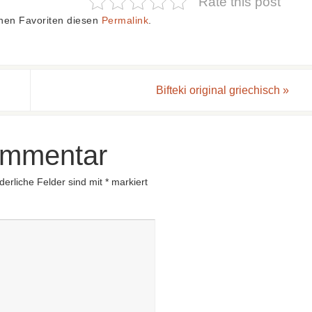
Rate this post
inen Favoriten diesen
Permalink
.
Bifteki original griechisch
»
ommentar
derliche Felder sind mit
*
markiert