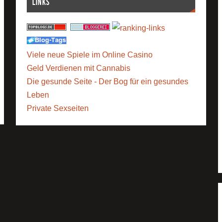
Links
Viele neue Spiele im Online Casino
Geld Verdienen mit Cannabis
Die gesunde Seite - Der Bog für ein gesundes
Leben
Private Sexseiten