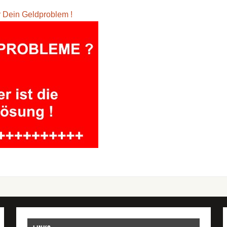
ür Dein Geldproblem !