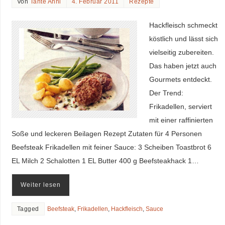
Von
Tante Anni
4. Februar 2011
Rezepte
Hackfleisch schmeckt
köstlich und lässt sich
vielseitig zubereiten.
Das haben jetzt auch
Gourmets entdeckt.
Der Trend:
Frikadellen, serviert
mit einer raffinierten
Soße und leckeren Beilagen Rezept Zutaten für 4 Personen
Beefsteak Frikadellen mit feiner Sauce: 3 Scheiben Toastbrot 6
EL Milch 2 Schalotten 1 EL Butter 400 g Beefsteakhack 1…
Weiter lesen
Tagged
Beefsteak
,
Frikadellen
,
Hackfleisch
,
Sauce