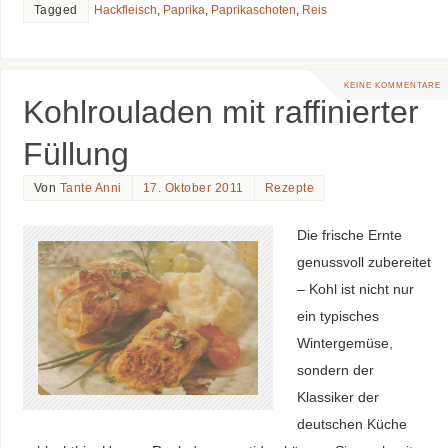
Tagged
Hackfleisch
,
Paprika
,
Paprikaschoten
,
Reis
KEINE KOMMENTARE
Kohlrouladen mit raffinierter
Füllung
Von
Tante Anni
17. Oktober 2011
Rezepte
Die frische Ernte
genussvoll zubereitet
– Kohl ist nicht nur
ein typisches
Wintergemüse,
sondern der
Klassiker der
deutschen Küche