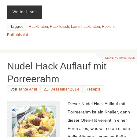
Weiter lesen
Tagged
Hackbraten
,
Hackfleisch
,
Lammhackbraten
,
Rotkohl
,
Rotkohlsalat
KEINE KOMMENTARE
Nudel Hack Auflauf mit
Porreerahm
Von
Tante Anni
21. Dezember 2014
Rezepte
Dieser Nudel Hack Auflauf mit
Porreerahm ist ein Knaller, denn
dieser Ofen-Hit vereint in einer
Form alles, was wir so an einem
Auflauf lieben – cremige Soße,