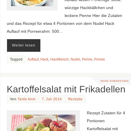
würzige Hackbällchen und
leckere Penne Hier die Zutaten
und das Rezept für etwa 4 Portionen von dem Nudel Hack
Auflauf mit Porreerahm: 500…
Weiter lesen
Tagged
Auflauf
,
Hack
,
Hackfleisch
,
Nudel
,
Penne
,
Porree
KEINE KOMMENTARE
Kartoffelsalat mit Frikadellen
Von
Tante Anni
7. Juli 2014
Rezepte
Rezept Zutaten für 4
Portionen
Kartoffelsalat mit