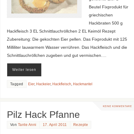
Beutel Fixprodukt für
griechischen
Hackbraten 500 g
Hackfleisch 3 EL Schnittlauchröllchen 2 EL Keimöl Rezept
Zubereitung: Die gekochten Eier pellen. Das Fixprodukt mit 125
Milliliter lauwarmem Wasser verrühren. Das Hackfleisch und die
Schnittlauchröllchen zugeben und gut vermischen.…
Weiter lesen
Tagged
Eier
,
Hackeier
,
Hackfleisch
,
Hackmantel
KEINE KOMMENTARE
Pilz Hack Pfanne
Von
Tante Anni
17. April 2011
Rezepte