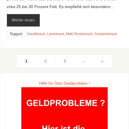
zirka 25 bis 30 Prozent Fett. Es empfiehlt sich besonders…
Weiter lesen
Tagged
Hackfleisch
,
Lammhack
,
Mett
,
Rinderhack
,
Schweinehack
1
2
3
›
»
Hilfe für Dein Geldproblem !