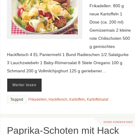
Frikadellen: 800 g
neue Kartoffeln 1
Dose (ca. 200 ml)
Gemüsemais 2 kleine
rote Chilischoten 500
g gemischtes
Hackfleisch 4 EL Paniermehl 1 Bund Radieschen 1/2 Salatgurke
3 Lauchzwiebeln 1 Baby-Römersalat 8 Stiele Oregano 100 g
Schmand 200 g Vollmilchjoghurt 125 g geriebener…
Weiter lesen
Tagged
Frikadellen
,
Hackfleisch
,
Kartoffeln
,
Kartoffelsalat
KEINE KOMMENTARE
Paprika-Schoten mit Hack