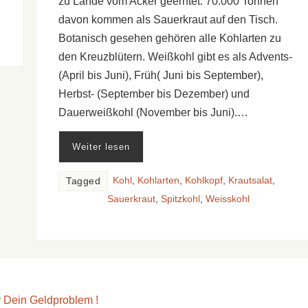
zu Lande vom Acker geerntet. 70.000 Tonnen
davon kommen als Sauerkraut auf den Tisch.
Botanisch gesehen gehören alle Kohlarten zu
den Kreuzblütern. Weißkohl gibt es als Advents-
(April bis Juni), Früh( Juni bis September),
Herbst- (September bis Dezember) und
Dauerweißkohl (November bis Juni).…
Weiter lesen
Kohl
,
Kohlarten
,
Kohlkopf
,
Krautsalat
,
Tagged
Sauerkraut
,
Spitzkohl
,
Weisskohl
ür Dein Geldproblem !