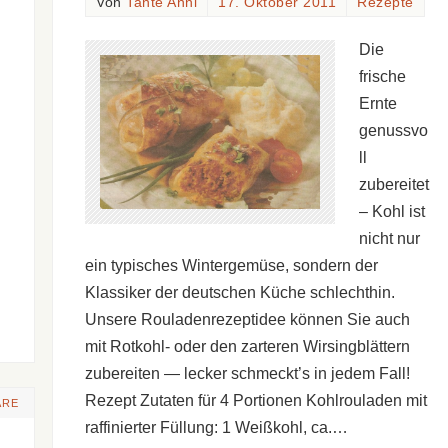
Von
Tante Anni
17. Oktober 2011
Rezepte
Die
frische
Ernte
genussvo
ll
zubereitet
– Kohl ist
nicht nur
ein typisches Wintergemüse, sondern der
Klassiker der deutschen Küche schlechthin.
Unsere Rouladenrezeptidee können Sie auch
mit Rotkohl- oder den zarteren Wirsingblättern
zubereiten — lecker schmeckt’s in jedem Fall!
Rezept Zutaten für 4 Portionen Kohlrouladen mit
ARE
raffinierter Füllung: 1 Weißkohl, ca.…