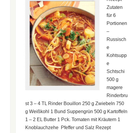
Zutaten
für 6
Portionen
–
Russisch
e
Kohtsupp
e
Schtschi
500 g
magere
Rinderbru
st 3 – 4 TL Rinder Bouillon 250 g Zwiebeln 750
g Weißkohl 1 Bund Suppengrün 500 g Kartoffeln
1 – 2 EL Butter 1 Pck. Tomaten mit Kräutern 1
Knoblauchzehe Pfeffer und Salz Rezept