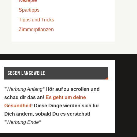
Rezepte
Spartipps
Tipps und Tricks
Zimmerpflanzen
Gegen Langeweile
*Werbung Anfang*
Hör auf zu scrollen und
schau dir das an!
Es geht um deine
Gesundheit
! Diese Dinge werden sich für
Dich ändern, sobald Du es verstehst!
*Werbung Ende*