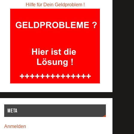
Hilfe für Dein Geldproblem !
Meta
Anmelden