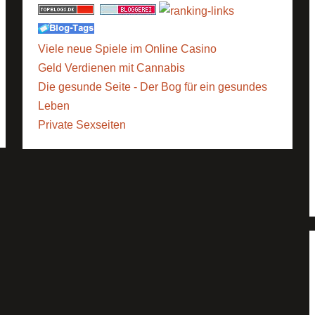
Viele neue Spiele im Online Casino
Geld Verdienen mit Cannabis
Die gesunde Seite - Der Bog für ein gesundes
Leben
Private Sexseiten