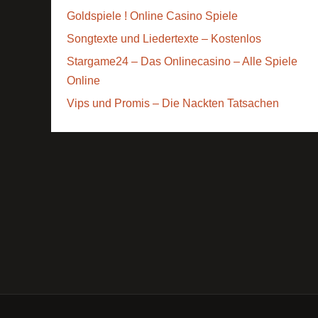
Goldspiele ! Online Casino Spiele
Songtexte und Liedertexte – Kostenlos
Stargame24 – Das Onlinecasino – Alle Spiele
Online
Vips und Promis – Die Nackten Tatsachen