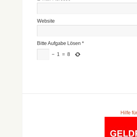
Website
Bitte Aufgabe Lösen
*
−
1
=
8
Hilfe f