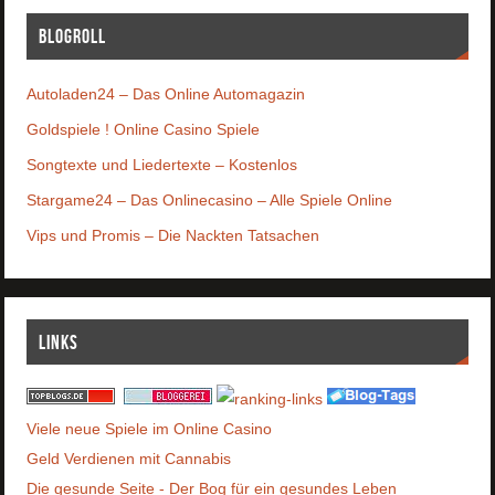
Blogroll
Autoladen24 – Das Online Automagazin
Goldspiele ! Online Casino Spiele
Songtexte und Liedertexte – Kostenlos
Stargame24 – Das Onlinecasino – Alle Spiele Online
Vips und Promis – Die Nackten Tatsachen
Links
Viele neue Spiele im Online Casino
Geld Verdienen mit Cannabis
Die gesunde Seite - Der Bog für ein gesundes Leben