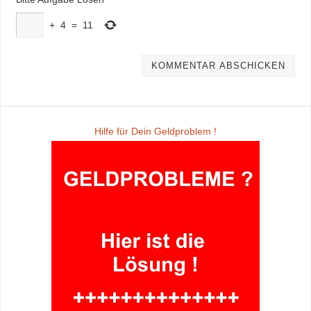
+
4
=
11
Hilfe für Dein Geldproblem !