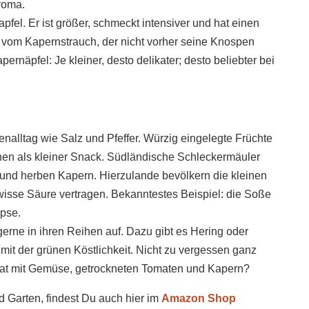
roma.
pfel. Er ist größer, schmeckt intensiver und hat einen
e vom Kapernstrauch, der nicht vorher seine Knospen
pernäpfel: Je kleiner, desto delikater; desto beliebter bei
alltag wie Salz und Pfeffer. Würzig eingelegte Früchte
nen als kleiner Snack. Südländische Schleckermäuler
 und herben Kapern. Hierzulande bevölkern die kleinen
wisse Säure vertragen. Bekanntestes Beispiel: die Soße
opse.
rne in ihren Reihen auf. Dazu gibt es Hering oder
mit der grünen Köstlichkeit. Nicht zu vergessen ganz
alat mit Gemüse, getrockneten Tomaten und Kapern?
d Garten, findest Du auch hier im
Amazon Shop