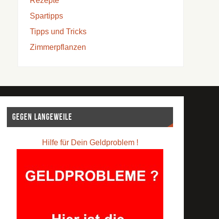
Rezepte
Spartipps
Tipps und Tricks
Zimmerpflanzen
Gegen Langeweile
Hilfe für Dein Geldproblem !