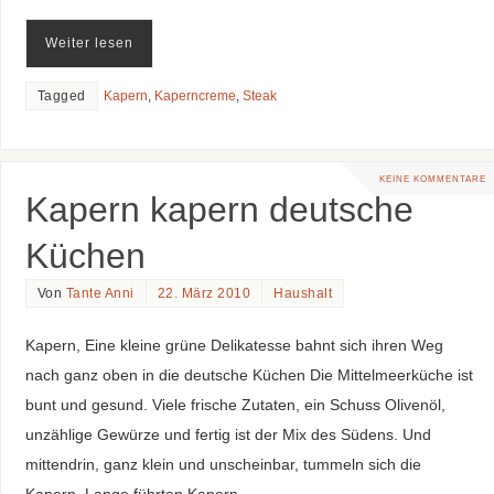
Weiter lesen
Tagged
Kapern
,
Kaperncreme
,
Steak
KEINE KOMMENTARE
Kapern kapern deutsche
Küchen
Von
Tante Anni
22. März 2010
Haushalt
Kapern, Eine kleine grüne Delikatesse bahnt sich ihren Weg
nach ganz oben in die deutsche Küchen Die Mittelmeerküche ist
bunt und gesund. Viele frische Zutaten, ein Schuss Olivenöl,
unzählige Gewürze und fertig ist der Mix des Südens. Und
mittendrin, ganz klein und unscheinbar, tummeln sich die
Kapern. Lange führten Kapern…