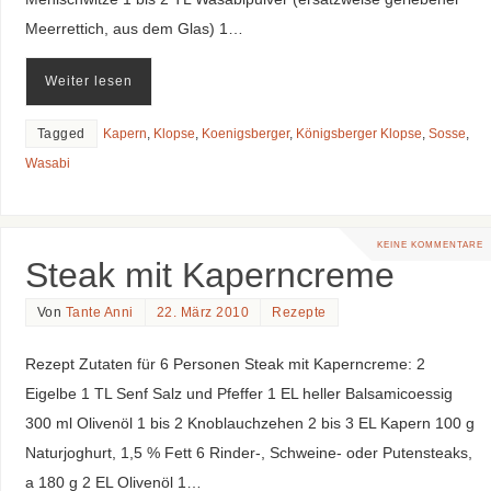
Meerrettich, aus dem Glas) 1…
Weiter lesen
Tagged
Kapern
,
Klopse
,
Koenigsberger
,
Königsberger Klopse
,
Sosse
,
Wasabi
KEINE KOMMENTARE
Steak mit Kaperncreme
Von
Tante Anni
22. März 2010
Rezepte
Rezept Zutaten für 6 Personen Steak mit Kaperncreme: 2
Eigelbe 1 TL Senf Salz und Pfeffer 1 EL heller Balsamicoessig
300 ml Olivenöl 1 bis 2 Knoblauchzehen 2 bis 3 EL Kapern 100 g
Naturjoghurt, 1,5 % Fett 6 Rinder-, Schweine- oder Putensteaks,
a 180 g 2 EL Olivenöl 1…