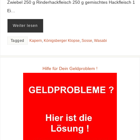
Zwiebel 250 g Rinderhackfleisch 250 g gemischtes Hackfleisch 1
Ei…
Weiter lesen
Tagged
Kapern
,
Königsberger Klopse
,
Sosse
,
Wasabi
Hilfe für Dein Geldproblem !