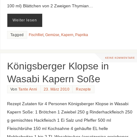
100 ml) Blättchen von 2 Zweigen Thymian…
Weiter lesen
Tagged
Fischfilet
,
Gemüse
,
Kapern
,
Paprika
KEINE KOMMENTARE
Königsberger Klopse in
Wasabi Kapern Soße
Von
Tante Anni
23. März 2010
Rezepte
Rezept Zutaten für 4 Personen Königsberger Klopse in Wasabi
Kapern Soße: 1 Brötchen 1 Zwiebel 250 g Rinderhackfleisch 250
g gemischtes Hackfleisch 1 Ei Salz und Pfeffer 500 ml
Fleischbrühe 150 ml Kochsahne 4 gehäufte EL helle
Mehlschwitze 1 bis 2 TL Wasabipulver (ersatzweise geriebener