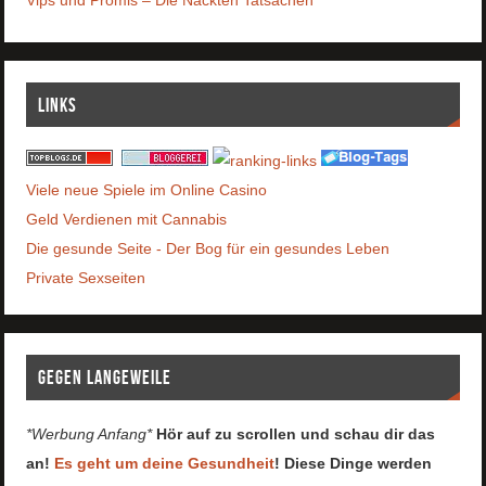
Vips und Promis – Die Nackten Tatsachen
Links
Viele neue Spiele im Online Casino
Geld Verdienen mit Cannabis
Die gesunde Seite - Der Bog für ein gesundes Leben
Private Sexseiten
Gegen Langeweile
*Werbung Anfang*
Hör auf zu scrollen und schau dir das
an!
Es geht um deine Gesundheit
! Diese Dinge werden