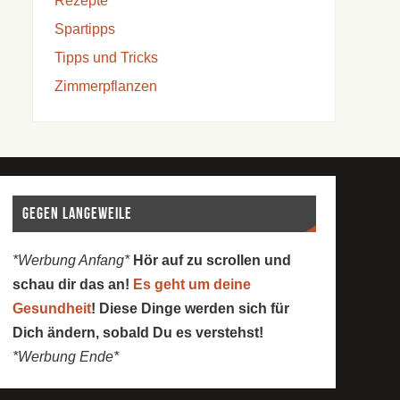
Rezepte
Spartipps
Tipps und Tricks
Zimmerpflanzen
Gegen Langeweile
*Werbung Anfang*
Hör auf zu scrollen und
schau dir das an!
Es geht um deine
Gesundheit
! Diese Dinge werden sich für
Dich ändern, sobald Du es verstehst!
*Werbung Ende*