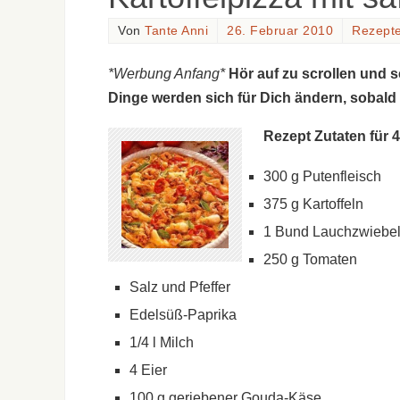
Von
Tante Anni
26. Februar 2010
Rezept
*Werbung Anfang*
Hör auf zu scrollen und 
Dinge werden sich für Dich ändern, sobald
Rezept Zutaten für 4
300 g Putenfleisch
375 g Kartoffeln
1 Bund Lauchzwiebe
250 g Tomaten
Salz und Pfeffer
Edelsüß-Paprika
1/4 l Milch
4 Eier
100 g geriebener Gouda-Käse