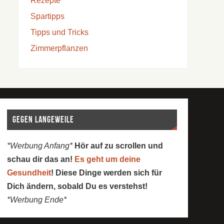
Rezepte
Spartipps
Tipps und Tricks
Zimmerpflanzen
Gegen Langeweile
*Werbung Anfang*
Hör auf zu scrollen und
schau dir das an!
Es geht um deine
Gesundheit
! Diese Dinge werden sich für
Dich ändern, sobald Du es verstehst!
*Werbung Ende*