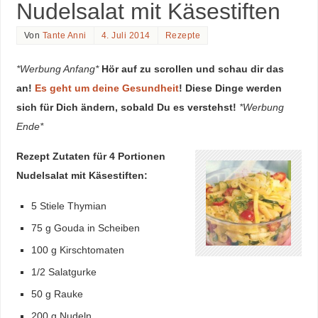
Nudelsalat mit Käsestiften
Von
Tante Anni
4. Juli 2014
Rezepte
*Werbung Anfang*
Hör auf zu scrollen und schau dir das
an!
Es geht um deine Gesundheit
! Diese Dinge werden
sich für Dich ändern, sobald Du es verstehst!
*Werbung
Ende*
Rezept Zutaten für 4 Portionen
Nudelsalat mit Käsestiften:
5 Stiele Thymian
75 g Gouda in Scheiben
100 g Kirschtomaten
1/2 Salatgurke
50 g Rauke
200 g Nudeln