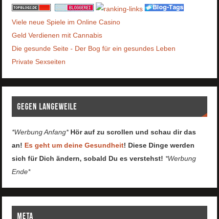
Viele neue Spiele im Online Casino
Geld Verdienen mit Cannabis
Die gesunde Seite - Der Bog für ein gesundes Leben
Private Sexseiten
Gegen Langeweile
*Werbung Anfang*
Hör auf zu scrollen und schau dir das
an!
Es geht um deine Gesundheit
! Diese Dinge werden
sich für Dich ändern, sobald Du es verstehst!
*Werbung
Ende*
Meta