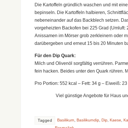
Die Kartoffeln gründlich waschen und mit eine
bepinseln. Die Kartoffeln halbieren, Schnittfl
nebeneinander auf das Backblech setzen. Das 
vorgeheizten Backofen bei 225 Grad (Umluft: 
Anissamen im Mörser grob zerkleinern oder m
darübergeben und erneut 15 bis 20 Minuten b
Für den Dip Quark:
Milch und Olivenöl sorgfältig verrühren. Parm
fein hacken. Beides unter den Quark rühren. M
Pro Portion: 552 kcal – Fett: 34 g – Eiweiß: 2
Viel günstige Angebote für Haus un
Basilikum
,
Basilikumdip
,
Dip
,
Kaese
,
Ka
Tagged
Permalink
.