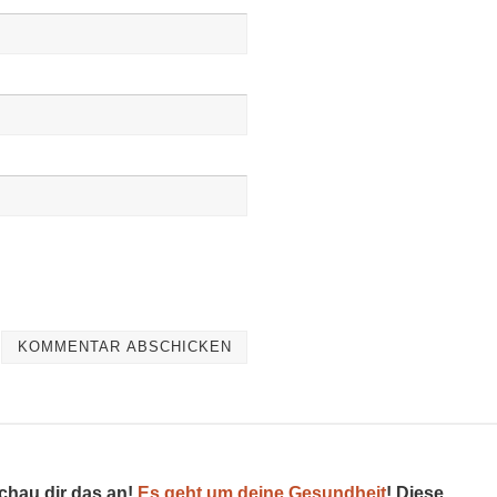
schau dir das an!
Es geht um deine Gesundheit
! Diese