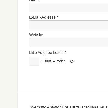
E-Mail-Adresse
*
Website
Bitte Aufgabe Lösen
*
+
fünf
=
zehn
*Werbung Anfang*
Hör auf zu scrollen und 