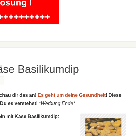
äse Basilikumdip
e
schau dir das an!
Es geht um deine Gesundheit
! Diese
 Du es verstehst!
*Werbung Ende*
eln mit Käse Basilikumdip: