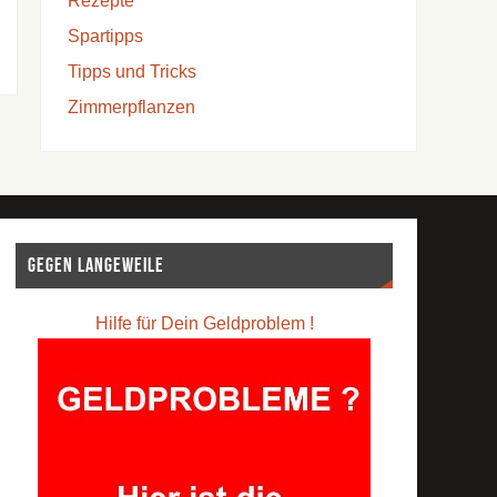
Rezepte
Spartipps
Tipps und Tricks
Zimmerpflanzen
Gegen Langeweile
Hilfe für Dein Geldproblem !