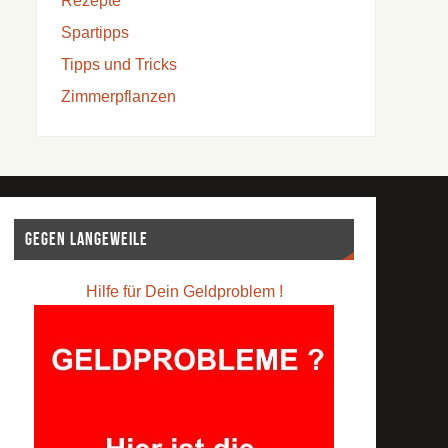
Rezepte
Spartipps
Tipps und Tricks
Zimmerpflanzen
Gegen Langeweile
Hilfe für Dein Geldproblem !