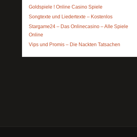
Goldspiele ! Online Casino Spiele
Songtexte und Liedertexte – Kostenlos
Stargame24 – Das Onlinecasino – Alle Spiele
Online
Vips und Promis – Die Nackten Tatsachen