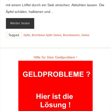
mit einem Löffel durch ein Sieb streichen. Abkühlen lassen. Die
Äpfel schälen, halbieren und…
Weiter lesen
Tagged
Apfel
,
Brombeer Apfel Gelee
,
Brombeeren
,
Gelee
Hilfe für Dein Geldproblem !