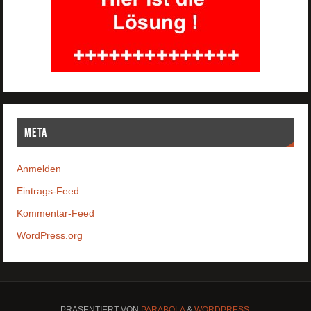
Meta
Anmelden
Eintrags-Feed
Kommentar-Feed
WordPress.org
PRÄSENTIERT VON
PARABOLA
&
WORDPRESS.