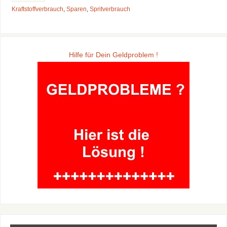
Kraftstoffverbrauch
,
Sparen
,
Spritverbrauch
Hilfe für Dein Geldproblem !