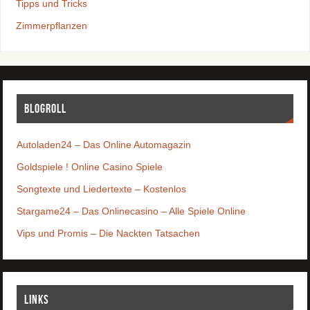
Tipps und Tricks
Zimmerpflanzen
Blogroll
Autoladen24 – Das Online Automagazin
Goldspiele ! Online Casino Spiele
Songtexte und Liedertexte – Kostenlos
Stargame24 – Das Onlinecasino – Alle Spiele Online
Vips und Promis – Die Nackten Tatsachen
Links