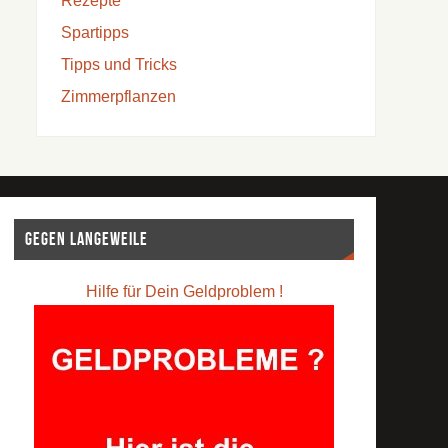
Rezepte
Spartipps
Tipps und Tricks
Zimmerpflanzen
Gegen Langeweile
Hilfe für Dein Geldproblem !