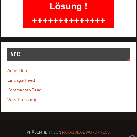
Meta
Anmelden
Eintrags-Feed
Kommentar-Feed
WordPress.org
PRÄSENTIERT VON
PARABOLA
&
WORDPRESS.