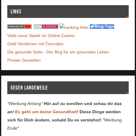
Links
Viele neue Spiele im Online Casino
Geld Verdienen mit Cannabis
Die gesunde Seite - Der Bog für ein gesundes Leben
Private Sexseiten
Gegen Langeweile
*Werbung Anfang*
Hör auf zu scrollen und schau dir das
an!
Es geht um deine Gesundheit
! Diese Dinge werden
sich für Dich ändern, sobald Du es verstehst!
*Werbung
Ende*