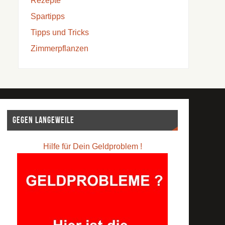
Rezepte
Spartipps
Tipps und Tricks
Zimmerpflanzen
Gegen Langeweile
Hilfe für Dein Geldproblem !