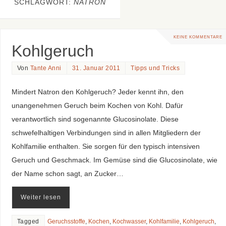
SCHLAGWORT:
NATRON
KEINE KOMMENTARE
Kohlgeruch
Von
Tante Anni
31. Januar 2011
Tipps und Tricks
Mindert Natron den Kohlgeruch? Jeder kennt ihn, den
unangenehmen Geruch beim Kochen von Kohl. Dafür
verantwortlich sind sogenannte Glucosinolate. Diese
schwefelhaltigen Verbindungen sind in allen Mitgliedern der
Kohlfamilie enthalten. Sie sorgen für den typisch intensiven
Geruch und Geschmack. Im Gemüse sind die Glucosinolate, wie
der Name schon sagt, an Zucker…
Weiter lesen
Tagged
Geruchsstoffe
,
Kochen
,
Kochwasser
,
Kohlfamilie
,
Kohlgeruch
,