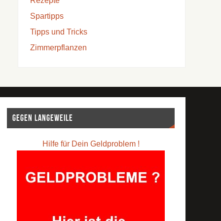
Rezepte
Spartipps
Tipps und Tricks
Zimmerpflanzen
Gegen Langeweile
Hilfe für Dein Geldproblem !