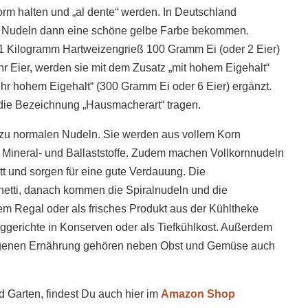
rm halten und „al dente“ werden. In Deutschland
die Nudeln dann eine schöne gelbe Farbe bekommen.
 1 Kilogramm Hartweizengrieß 100 Gramm Ei (oder 2 Eier)
 Eier, werden sie mit dem Zusatz „mit hohem Eigehalt“
hr hohem Eigehalt“ (300 Gramm Ei oder 6 Eier) ergänzt.
die Bezeichnung „Hausmacherart“ tragen.
e zu normalen Nudeln. Sie werden aus vollem Korn
 Mineral- und Ballaststoffe. Zudem machen Vollkornnudeln
att und sorgen für eine gute Verdauung. Die
hetti, danach kommen die Spiralnudeln und die
m Regal oder als frisches Produkt aus der Kühltheke
tiggerichte in Konserven oder als Tiefkühlkost. Außerdem
ogenen Ernährung gehören neben Obst und Gemüse auch
d Garten, findest Du auch hier im
Amazon Shop