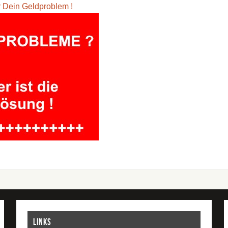
ür Dein Geldproblem !
Links