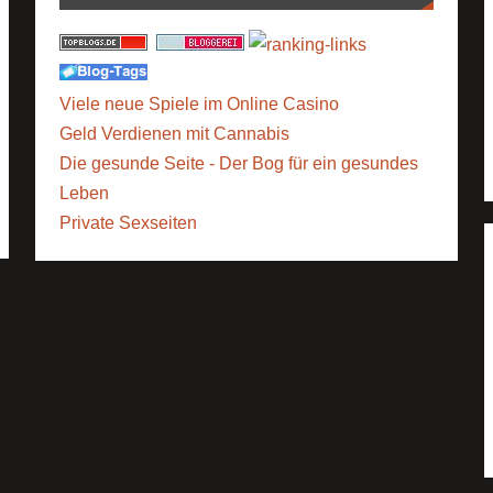
Viele neue Spiele im Online Casino
Geld Verdienen mit Cannabis
Die gesunde Seite - Der Bog für ein gesundes
Leben
Private Sexseiten