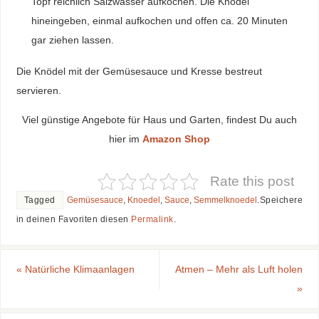
Topf reichlich Salzwasser aufkochen. Die Knödel
hineingeben, einmal aufkochen und offen ca. 20 Minuten
gar ziehen lassen.
Die Knödel mit der Gemüsesauce und Kresse bestreut
servieren.
Viel günstige Angebote für Haus und Garten, findest Du auch
hier im
Amazon Shop
Rate this post
Tagged
Gemüsesauce
,
Knoedel
,
Sauce
,
Semmelknoedel
.
Speichere
in deinen Favoriten diesen
Permalink
.
«
Natürliche Klimaanlagen
Atmen – Mehr als Luft holen
»