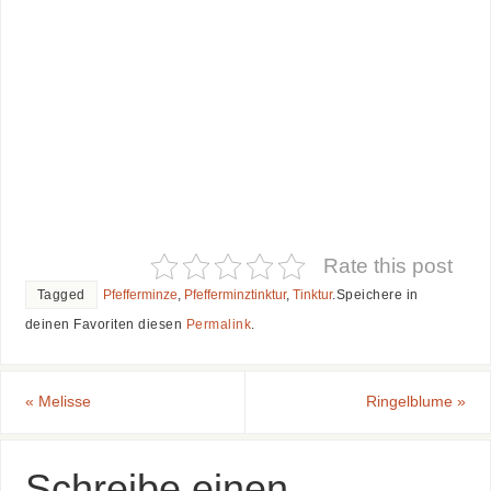
Rate this post
Tagged
Pfefferminze
,
Pfefferminztinktur
,
Tinktur
.
Speichere in
deinen Favoriten diesen
Permalink
.
«
Melisse
Ringelblume
»
Schreibe einen