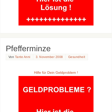
Pfefferminze
Von
Tante Anni
3. November 2008
Gesundheit
Hilfe für Dein Geldproblem !