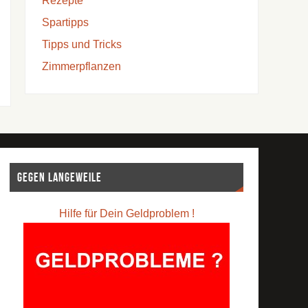
Rezepte
Spartipps
Tipps und Tricks
Zimmerpflanzen
Gegen Langeweile
Hilfe für Dein Geldproblem !