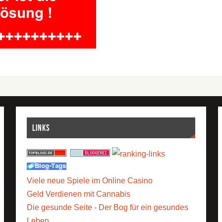
Links
Viele neue Spiele im Online Casino
Geld Verdienen mit Cannabis
Die gesunde Seite - Der Bog für ein gesundes
Leben