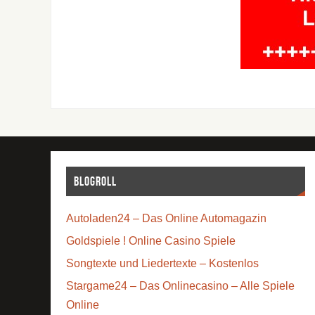
Blogroll
Autoladen24 – Das Online Automagazin
Goldspiele ! Online Casino Spiele
Songtexte und Liedertexte – Kostenlos
Stargame24 – Das Onlinecasino – Alle Spiele
Online