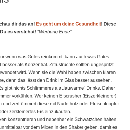
schau dir das an!
Es geht um deine Gesundheit
! Diese
 Du es verstehst!
*Werbung Ende*
n nur wenn was Gutes reinkommt, kann auch was Gutes
 besser als Konzentrat. Zitrusfrüchte sollten ungespritzt
 verwendet wird. Wenn sie die Wahl haben zwischen klaren
lare, denn das lässt den Drink im Glas besser aussehen.
s gibt nichts Schlimmeres als „lauwarme“ Drinks. Daher
mmer vorkühlen. Wer keinen Eiscrusher (Eiszerkleinerer)
ch und zertrümmert diese mit Nudelholz oder Fleischklopfer.
oder zerkleinertes Eis einzukaufen.
ixen konzentrieren und nebenher ein Schwätzchen halten,
 unmittelbar vor dem Mixen in den Shaker geben, damit es