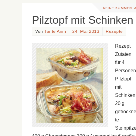
KEINE KOMMENT
Pilztopf mit Schinken
Von
Tante Anni
24. Mai 2013
Rezepte
Rezept
Zutaten
für 4
Personen
Pilztopf
mit
Schinken
20 g
getrockn
te
Steinpilz