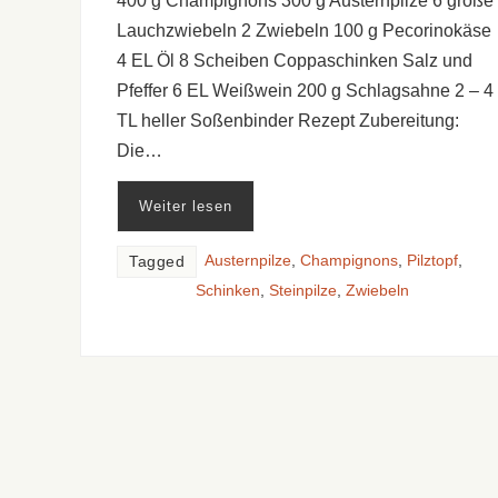
400 g Champignons 300 g Austernpilze 6 große
Lauchzwiebeln 2 Zwiebeln 100 g Pecorinokäse
4 EL Öl 8 Scheiben Coppaschinken Salz und
Pfeffer 6 EL Weißwein 200 g Schlagsahne 2 – 4
TL heller Soßenbinder Rezept Zubereitung:
Die…
Weiter lesen
Austernpilze
,
Champignons
,
Pilztopf
,
Tagged
Schinken
,
Steinpilze
,
Zwiebeln