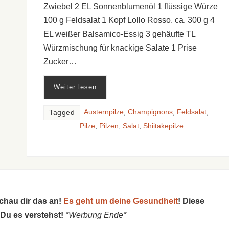
Zwiebel 2 EL Sonnenblumenöl 1 flüssige Würze
100 g Feldsalat 1 Kopf Lollo Rosso, ca. 300 g 4
EL weißer Balsamico-Essig 3 gehäufte TL
Würzmischung für knackige Salate 1 Prise
Zucker…
Weiter lesen
Austernpilze
,
Champignons
,
Feldsalat
,
Tagged
Pilze
,
Pilzen
,
Salat
,
Shiitakepilze
schau dir das an!
Es geht um deine Gesundheit
! Diese
 Du es verstehst!
*Werbung Ende*