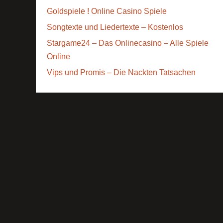
Goldspiele ! Online Casino Spiele
Songtexte und Liedertexte – Kostenlos
Stargame24 – Das Onlinecasino – Alle Spiele
Online
Vips und Promis – Die Nackten Tatsachen