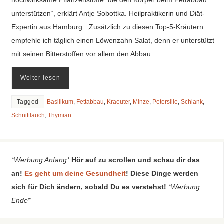
hochwirksame Pflanzenstoffe. die den Körper beim Fettabbau
unterstützen“, erklärt Antje Sobottka. Heilpraktikerin und Diät-
Expertin aus Hamburg. „Zusätzlich zu diesen Top-5-Kräutern
empfehle ich täglich einen Löwenzahn Salat, denn er unterstützt
mit seinen Bitterstoffen vor allem den Abbau…
Weiter lesen
Tagged
Basilikum
,
Fettabbau
,
Kraeuter
,
Minze
,
Petersilie
,
Schlank
,
Schnittlauch
,
Thymian
*Werbung Anfang*
Hör auf zu scrollen und schau dir das
an!
Es geht um deine Gesundheit
! Diese Dinge werden
sich für Dich ändern, sobald Du es verstehst!
*Werbung
Ende*