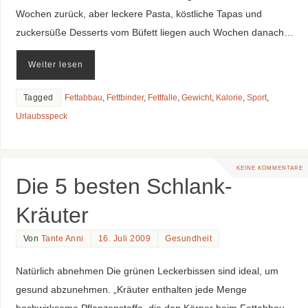
Wochen zurück, aber leckere Pasta, köstliche Tapas und
zuckersüße Desserts vom Büfett liegen auch Wochen danach…
Weiter lesen
Tagged
Fettabbau
,
Fettbinder
,
Fettfalle
,
Gewicht
,
Kalorie
,
Sport
,
Urlaubsspeck
KEINE KOMMENTARE
Die 5 besten Schlank-
Kräuter
Von
Tante Anni
16. Juli 2009
Gesundheit
Natürlich abnehmen Die grünen Leckerbissen sind ideal, um
gesund abzunehmen. „Kräuter enthalten jede Menge