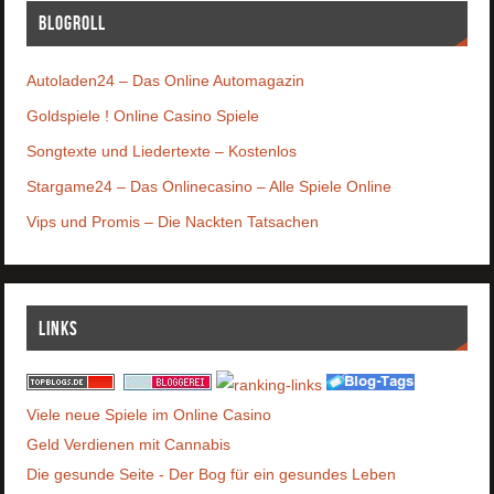
Blogroll
Autoladen24 – Das Online Automagazin
Goldspiele ! Online Casino Spiele
Songtexte und Liedertexte – Kostenlos
Stargame24 – Das Onlinecasino – Alle Spiele Online
Vips und Promis – Die Nackten Tatsachen
Links
Viele neue Spiele im Online Casino
Geld Verdienen mit Cannabis
Die gesunde Seite - Der Bog für ein gesundes Leben