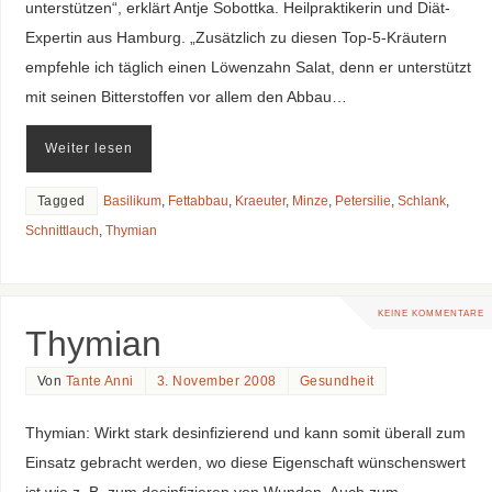
unterstützen“, erklärt Antje Sobottka. Heilpraktikerin und Diät-
Expertin aus Hamburg. „Zusätzlich zu diesen Top-5-Kräutern
empfehle ich täglich einen Löwenzahn Salat, denn er unterstützt
mit seinen Bitterstoffen vor allem den Abbau…
Weiter lesen
Tagged
Basilikum
,
Fettabbau
,
Kraeuter
,
Minze
,
Petersilie
,
Schlank
,
Schnittlauch
,
Thymian
KEINE KOMMENTARE
Thymian
Von
Tante Anni
3. November 2008
Gesundheit
Thymian: Wirkt stark desinfizierend und kann somit überall zum
Einsatz gebracht werden, wo diese Eigenschaft wünschenswert
ist wie z. B. zum desinfizieren von Wunden. Auch zum