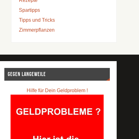
Rezepte
Spartipps
Tipps und Tricks
Zimmerpflanzen
Gegen Langeweile
Hilfe für Dein Geldproblem !