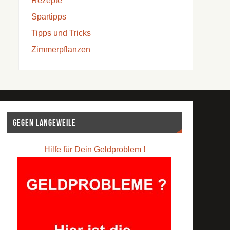
Rezepte
Spartipps
Tipps und Tricks
Zimmerpflanzen
Gegen Langeweile
Hilfe für Dein Geldproblem !