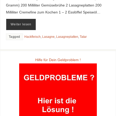
Gramm) 200 Milliliter Gemüsebrühe 2 Lasagneplatten 200
Milliliter Cremefine zum Kochen 1 – 2 Esslöffel Speiseöl…
Weiter lesen
Tagged
Hackfleisch
,
Lasagne
,
Lasagneplatten
,
Tatar
Hilfe für Dein Geldproblem !