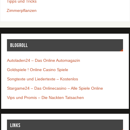
Tipps und Tricks
Zimmerpflanzen
Blogroll
Autoladen24 – Das Online Automagazin
Goldspiele ! Online Casino Spiele
Songtexte und Liedertexte – Kostenlos
Stargame24 – Das Onlinecasino – Alle Spiele Online
Vips und Promis – Die Nackten Tatsachen
Links