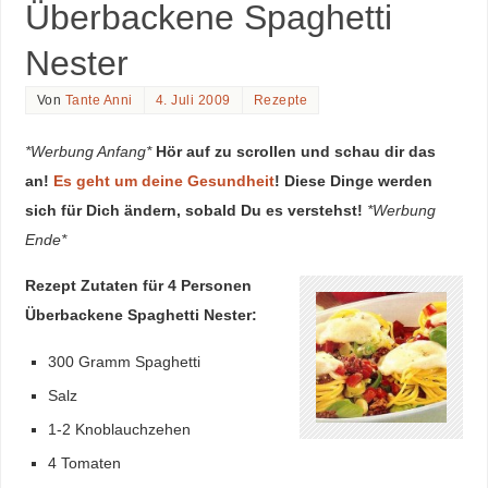
Überbackene Spaghetti
Nester
Von
Tante Anni
4. Juli 2009
Rezepte
*Werbung Anfang*
Hör auf zu scrollen und schau dir das
an!
Es geht um deine Gesundheit
! Diese Dinge werden
sich für Dich ändern, sobald Du es verstehst!
*Werbung
Ende*
Rezept Zutaten für 4 Personen
Überbackene Spaghetti Nester:
300 Gramm Spaghetti
Salz
1-2 Knoblauchzehen
4 Tomaten