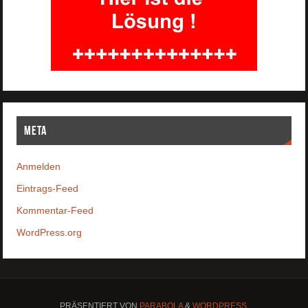
Meta
Anmelden
Eintrags-Feed
Kommentar-Feed
WordPress.org
PRÄSENTIERT VON
PARABOLA
&
WORDPRESS.