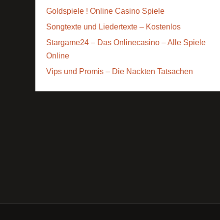
Goldspiele ! Online Casino Spiele
Songtexte und Liedertexte – Kostenlos
Stargame24 – Das Onlinecasino – Alle Spiele
Online
Vips und Promis – Die Nackten Tatsachen