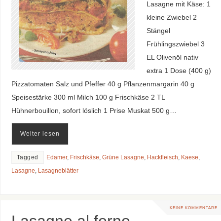
Lasagne mit Käse: 1
kleine Zwiebel 2
Stängel
Frühlingszwiebel 3
EL Olivenöl nativ
extra 1 Dose (400 g)
Pizzatomaten Salz und Pfeffer 40 g Pflanzenmargarin 40 g
Speisestärke 300 ml Milch 100 g Frischkäse 2 TL
Hühnerbouillon, sofort löslich 1 Prise Muskat 500 g…
Weiter lesen
Tagged
Edamer
,
Frischkäse
,
Grüne Lasagne
,
Hackfleisch
,
Kaese
,
Lasagne
,
Lasagneblätter
KEINE KOMMENTARE