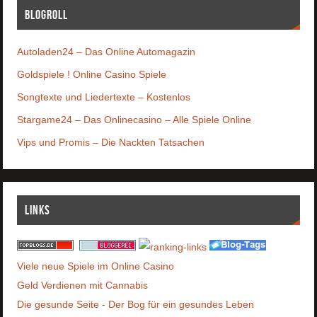
Blogroll
Autoladen24 – Das Online Automagazin
Goldspiele ! Online Casino Spiele
Songtexte und Liedertexte – Kostenlos
Stargame24 – Das Onlinecasino – Alle Spiele Online
Vips und Promis – Die Nackten Tatsachen
Links
Viele neue Spiele im Online Casino
Geld Verdienen mit Cannabis
Die gesunde Seite - Der Bog für ein gesundes Leben