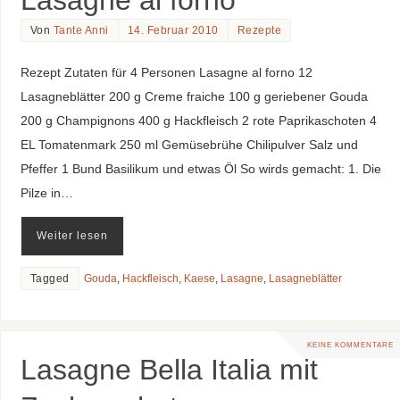
Lasagne al forno
Von
Tante Anni
14. Februar 2010
Rezepte
Rezept Zutaten für 4 Personen Lasagne al forno 12
Lasagneblätter 200 g Creme fraiche 100 g geriebener Gouda
200 g Champignons 400 g Hackfleisch 2 rote Paprikaschoten 4
EL Tomatenmark 250 ml Gemüsebrühe Chilipulver Salz und
Pfeffer 1 Bund Basilikum und etwas Öl So wirds gemacht: 1. Die
Pilze in…
Weiter lesen
Tagged
Gouda
,
Hackfleisch
,
Kaese
,
Lasagne
,
Lasagneblätter
KEINE KOMMENTARE
Lasagne Bella Italia mit